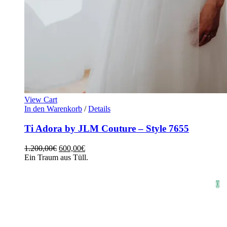
View Cart
In den Warenkorb
/
Details
Ti Adora by JLM Couture – Style 7655
1.200,00
€
600,00
€
Ein Traum aus Tüll.
HOME
SHOP
STYLE CRUSH
AGB
DATENSCHUTZ
IMPRESSUM
0