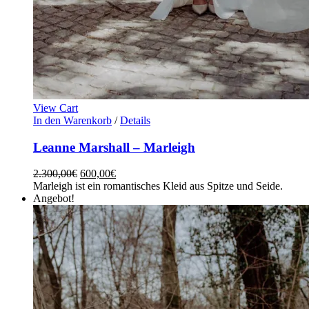
View Cart
In den Warenkorb
/
Details
Leanne Marshall – Marleigh
2.300,00
€
600,00
€
Marleigh ist ein romantisches Kleid aus Spitze und Seide.
Angebot!