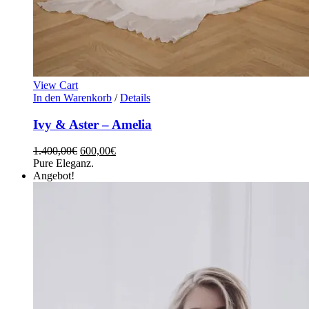
View Cart
In den Warenkorb
/
Details
Ivy & Aster – Amelia
1.400,00
€
600,00
€
Pure Eleganz.
Angebot!