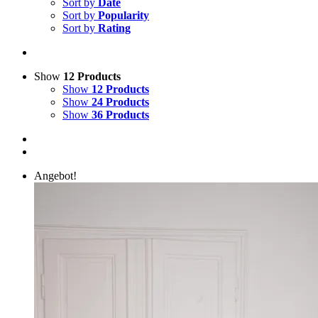
Sort by
Date
Sort by
Popularity
Sort by
Rating
Show
12 Products
Show
12 Products
Show
24 Products
Show
36 Products
Angebot!