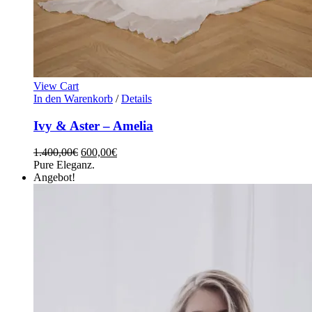
View Cart
In den Warenkorb
/
Details
Ivy & Aster – Amelia
1.400,00
€
600,00
€
Pure Eleganz.
Angebot!