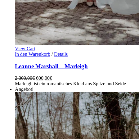
View Cart
In den Warenkorb
/
Details
Leanne Marshall – Marleigh
2.300,00
€
600,00
€
Marleigh ist ein romantisches Kleid aus Spitze und Seide.
Angebot!