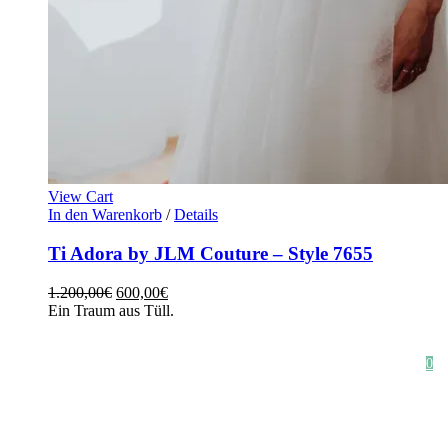
View Cart
In den Warenkorb
/
Details
Ti Adora by JLM Couture – Style 7655
1.200,00
€
600,00
€
Ein Traum aus Tüll.
HOME
SHOP
STYLE CRUSH
AGB
DATENSCHUTZ
IMPRESSUM
0