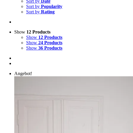
Sort by
Date
Sort by
Popularity
Sort by
Rating
Show
12 Products
Show
12 Products
Show
24 Products
Show
36 Products
Angebot!