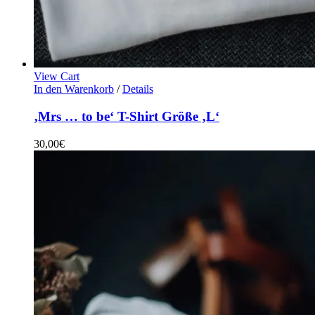
View Cart
In den Warenkorb
/
Details
‚Mrs … to be‘ T-Shirt Größe ‚L‘
30,00
€