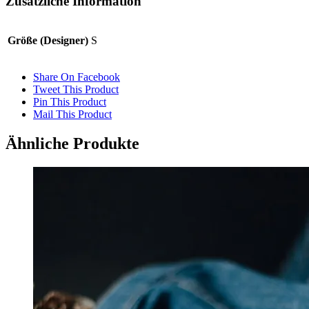
Zusätzliche Information
Größe (Designer)
S
Share On Facebook
Tweet This Product
Pin This Product
Mail This Product
Ähnliche Produkte