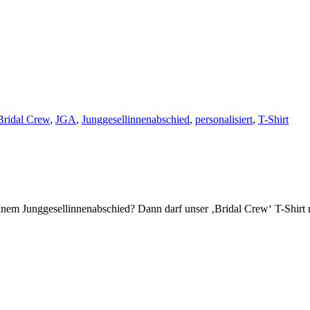
Bridal Crew
,
JGA
,
Junggesellinnenabschied
,
personalisiert
,
T-Shirt
inem Junggesellinnenabschied? Dann darf unser ‚Bridal Crew‘ T-Shirt