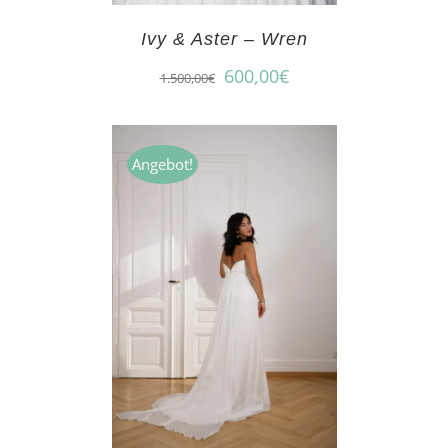
Ivy & Aster – Wren
600,00
€
1.500,00
€
Angebot!