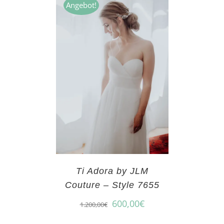
Angebot!
Ti Adora by JLM
Couture – Style 7655
600,00
€
1.200,00
€