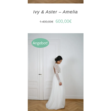
Ivy & Aster – Amelia
600,00
€
1.400,00
€
Angebot!