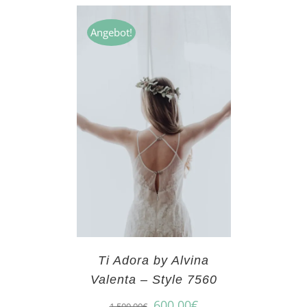
Angebot!
Ti Adora by Alvina
Valenta – Style 7560
600,00
€
1.500,00
€