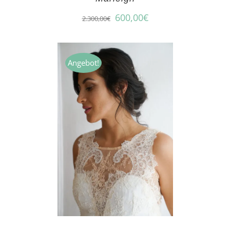
600,00
€
2.300,00
€
Angebot!