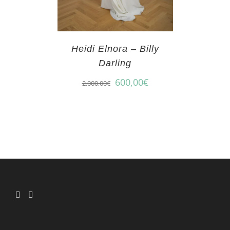
Heidi Elnora – Billy
Darling
600,00
€
2.000,00
€