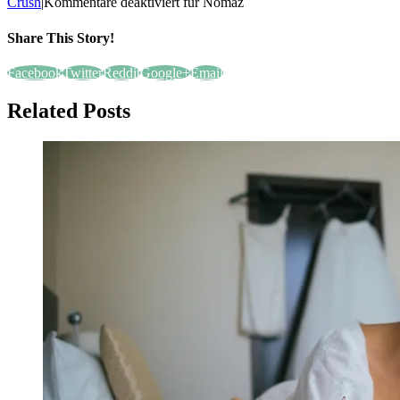
Crush
|
Kommentare deaktiviert
für Nomaz
Share This Story!
Facebook
Twitter
Reddit
Google+
Email
Related Posts