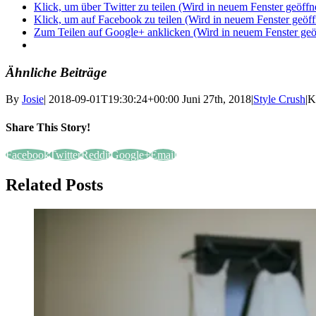
Klick, um über Twitter zu teilen (Wird in neuem Fenster geöffn
Klick, um auf Facebook zu teilen (Wird in neuem Fenster geöff
Zum Teilen auf Google+ anklicken (Wird in neuem Fenster geö
Ähnliche Beiträge
By
Josie
|
2018-09-01T19:30:24+00:00
Juni 27th, 2018
|
Style Crush
|
K
Share This Story!
Facebook
Twitter
Reddit
Google+
Email
Related Posts