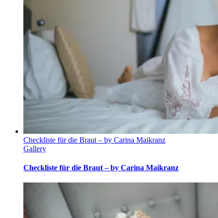
Checkliste für die Braut – by Carina Maikranz
Gallery
Checkliste für die Braut – by Carina Maikranz