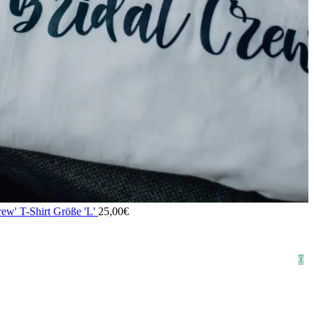
rew' T-Shirt Größe 'L'
25,00
€
HOME
SHOP
STYLE CRUSH
AGB
DATENSCHUTZ
IMPRESSUM
0