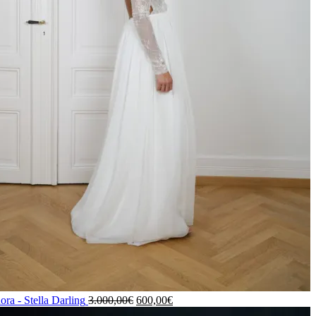
ora - Stella Darling
3.000,00
€
600,00
€