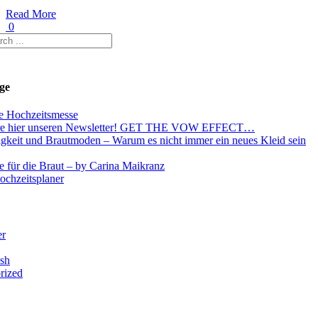
Read More
0
ge
e Hochzeitsmesse
re hier unseren Newsletter! GET THE VOW EFFECT…
igkeit und Brautmoden – Warum es nicht immer ein neues Kleid sein
e für die Braut – by Carina Maikranz
ochzeitsplaner
er
ush
rized