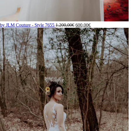
 by JLM Couture - Style 7655
1.200,00
€
600,00
€