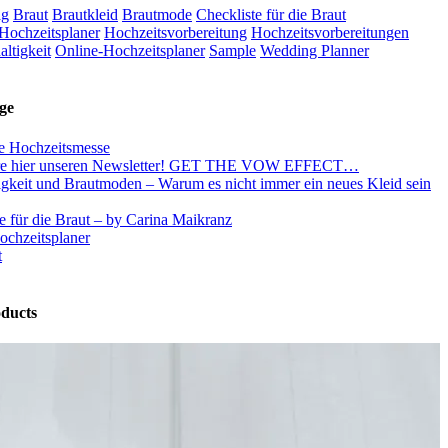
ag
Braut
Brautkleid
Brautmode
Checkliste für die Braut
Hochzeitsplaner
Hochzeitsvorbereitung
Hochzeitsvorbereitungen
ltigkeit
Online-Hochzeitsplaner
Sample
Wedding Planner
ge
e Hochzeitsmesse
re hier unseren Newsletter! GET THE VOW EFFECT…
igkeit und Brautmoden – Warum es nicht immer ein neues Kleid sein
e für die Braut – by Carina Maikranz
ochzeitsplaner
t
ducts