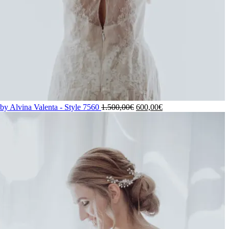
by Alvina Valenta - Style 7560
1.500,00
€
600,00
€