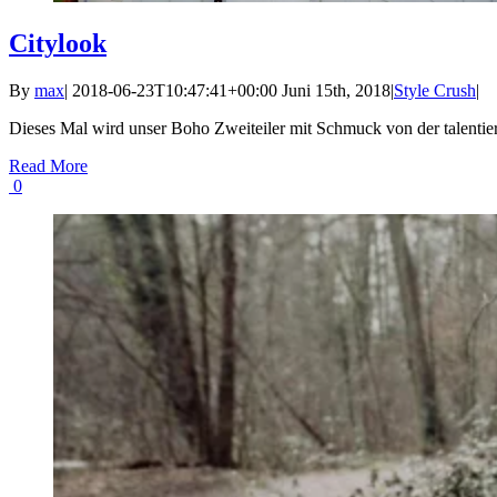
Citylook
By
max
|
2018-06-23T10:47:41+00:00
Juni 15th, 2018
|
Style Crush
|
Dieses Mal wird unser Boho Zweiteiler mit Schmuck von der talentier
Read More
0