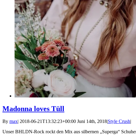
Madonna loves Tüll
By
max
|
2018-06-21T13:32:23+00:00
Juni 14th, 2018
|
Style Crush
|
Unser BHLDN-Rock rockt den Mix aus silbernen „Superga“ Schuhen u