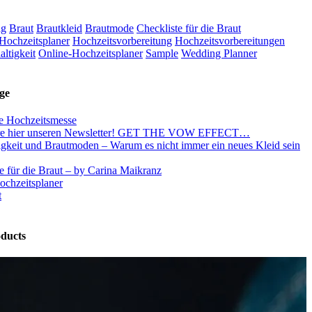
ag
Braut
Brautkleid
Brautmode
Checkliste für die Braut
Hochzeitsplaner
Hochzeitsvorbereitung
Hochzeitsvorbereitungen
ltigkeit
Online-Hochzeitsplaner
Sample
Wedding Planner
ge
e Hochzeitsmesse
re hier unseren Newsletter! GET THE VOW EFFECT…
igkeit und Brautmoden – Warum es nicht immer ein neues Kleid sein
e für die Braut – by Carina Maikranz
ochzeitsplaner
t
ducts