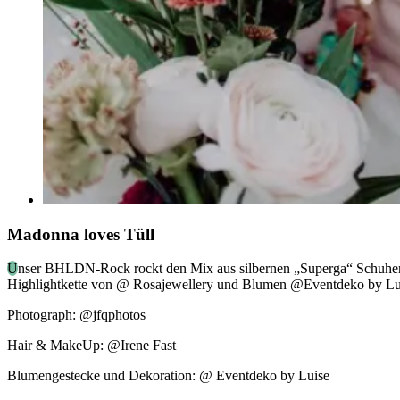
Madonna loves Tüll
U
nser BHLDN-Rock rockt den Mix aus silbernen „Superga“ Schuhen
Highlightkette von @ Rosajewellery und Blumen @Eventdeko by Luis
Photograph: @jfqphotos
Hair & MakeUp: @Irene Fast
Blumengestecke und Dekoration: @ Eventdeko by Luise