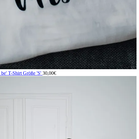
o be' T-Shirt Größe 'S'
30,00
€