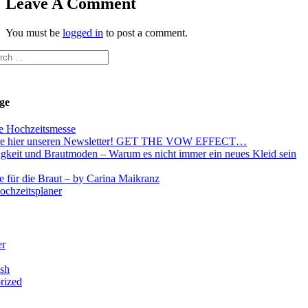
Leave A Comment
You must be
logged in
to post a comment.
ge
e Hochzeitsmesse
re hier unseren Newsletter! GET THE VOW EFFECT…
igkeit und Brautmoden – Warum es nicht immer ein neues Kleid sein
e für die Braut – by Carina Maikranz
ochzeitsplaner
er
ush
rized