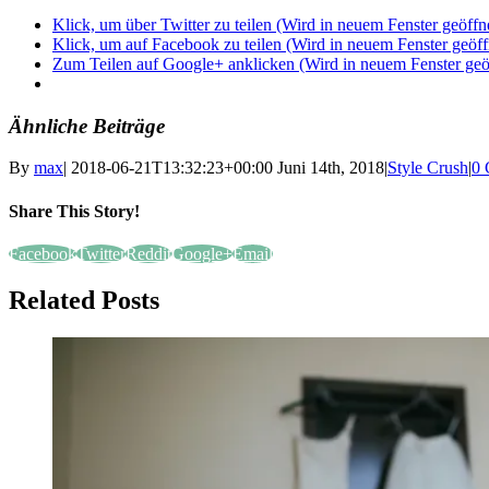
Klick, um über Twitter zu teilen (Wird in neuem Fenster geöffn
Klick, um auf Facebook zu teilen (Wird in neuem Fenster geöff
Zum Teilen auf Google+ anklicken (Wird in neuem Fenster geö
Ähnliche Beiträge
By
max
|
2018-06-21T13:32:23+00:00
Juni 14th, 2018
|
Style Crush
|
0 
Share This Story!
Facebook
Twitter
Reddit
Google+
Email
Related Posts