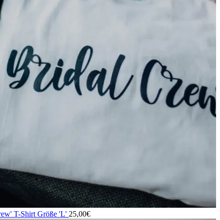
rew' T-Shirt Größe 'L'
25,00
€